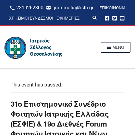
2310262300
grammatia@isth.gr
ΕΠΙΚΟΙΝΩΝΊΑ
E
ΧΡΉΣΙΜΟΙ ΣΎΝΔΕΣΜΟΙ
ΕΦΗΜΕΡΊΕΣ
x
p
a
n
d
s
MENU
e
a
r
c
h
f
o
r
This event has passed.
m
31ο Επιστημονικό Συνέδριο
Φοιτητών Ιατρικής Ελλάδας
(ΕΣΦΙΕ) & 19ο Διεθνές Forum
Φοιτητών Ιατρικής και Νέων