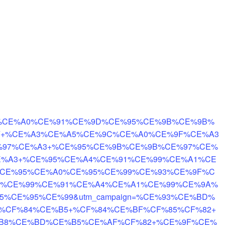
%BF+%CE%A0%CE%91%CE%9D%CE%95%CE%9B%CE%9B%
F+%CE%A3%CE%A5%CE%9C%CE%A0%CE%9F%CE%A3
%97%CE%A3+%CE%95%CE%9B%CE%9B%CE%97%CE%
E%A3+%CE%95%CE%A4%CE%91%CE%99%CE%A1%CE
%CE%95%CE%A0%CE%95%CE%99%CE%93%CE%9F%C
+%CE%99%CE%91%CE%A4%CE%A1%CE%99%CE%9A%
%CE%95%CE%99&utm_campaign=%CE%93%CE%BD%
%CF%84%CE%B5+%CF%84%CE%BF%CF%85%CF%82+
B8%CE%BD%CE%B5%CE%AF%CF%82+%CE%9F%CE%