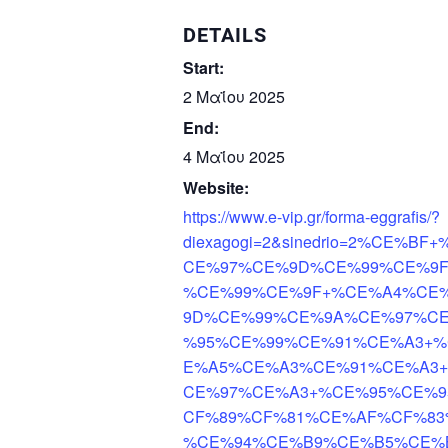
DETAILS
Start:
2 Μαΐου 2025
End:
4 Μαΐου 2025
Website:
https://www.e-vip.gr/forma-eggrafis/?
diexagogi=2&sinedrio=2%CE
CE%97%CE%9D%CE%99%CE%9
%CE%99%CE%9F+%CE%A4%CE
9D%CE%99%CE%9A%CE%97%C
%95%CE%99%CE%91%CE%A3+
E%A5%CE%A3%CE%91%CE%A3
CE%97%CE%A3+%CE%95%CE%95
CF%89%CF%81%CE%AF%CF%83
%CE%94%CE%B9%CE%B5%CE%