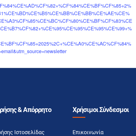
F%84%CE%AD%CF%82+%CF%84%CE%BF%CF%85+2%
B1%CE%BD%CE%B5%CE%BB%CE%BB%CE%AE%CE%
CE%A3%CF%85%CE%BC%CF%80%CE%BF%CF%83%CE
CE%B7%CF%82+%CE%95%CE%95%CE%95%CE%99+%
E%BF%CF%85+2025%2C+%CE%A0%CE%AC%CF%84%
il&utm_source=newsletter
Χρήσης & Απόρρητο
Χρήσιμοι Σύνδεσμοι
ρήσης Ιστοσελίδας
Επικοινωνία