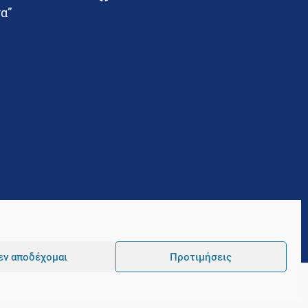
α”
εν αποδέχομαι
Προτιμήσεις
Pointer
Development and Hosting by