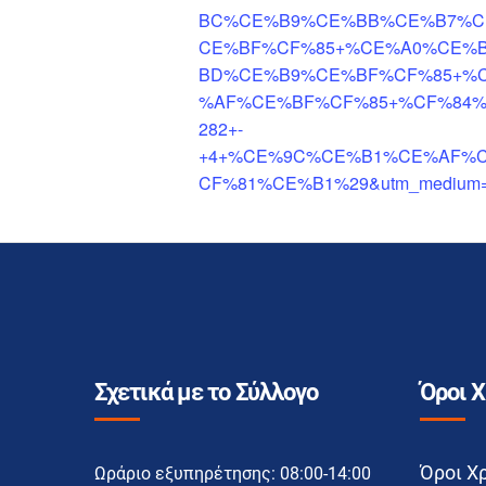
BC%CE%B9%CE%BB%CE%B7%C
CE%BF%CF%85+%CE%A0%CE%
BD%CE%B9%CE%BF%CF%85+%
%AF%CE%BF%CF%85+%CF%84%
282+-
+4+%CE%9C%CE%B1%CE%AF%C
CF%81%CE%B1%29&utm_medium=ema
Σχετικά με το Σύλλογο
Όροι 
Όροι Χ
Ωράριο εξυπηρέτησης: 08:00-14:00