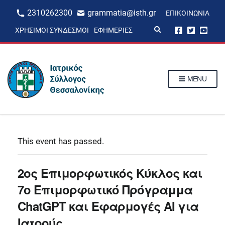
2310262300
grammatia@isth.gr
ΕΠΙΚΟΙΝΩΝΊΑ
E
ΧΡΉΣΙΜΟΙ ΣΎΝΔΕΣΜΟΙ
ΕΦΗΜΕΡΊΕΣ
x
p
a
n
d
s
MENU
e
a
r
c
h
f
o
r
This event has passed.
m
2ος Επιμορφωτικός Κύκλος και
7ο Επιμορφωτικό Πρόγραμμα
ChatGPT και Εφαρμογές ΑΙ για
Ιατρούς