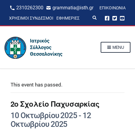
2310262300
grammatia@isth.gr
ΕΠΙΚΟΙΝΩΝΊΑ
E
ΧΡΉΣΙΜΟΙ ΣΎΝΔΕΣΜΟΙ
ΕΦΗΜΕΡΊΕΣ
x
p
a
n
d
s
MENU
e
a
r
c
h
f
o
r
This event has passed.
m
2ο Σχολείο Παχυσαρκίας
10 Οκτωβρίου 2025
-
12
Οκτωβρίου 2025