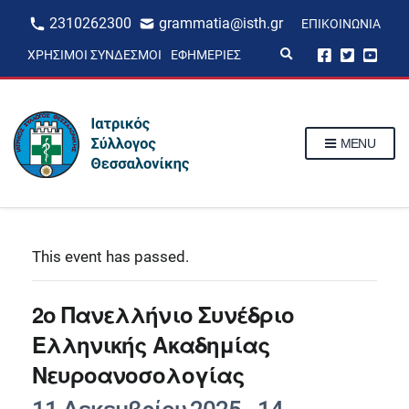
2310262300
grammatia@isth.gr
ΕΠΙΚΟΙΝΩΝΊΑ
E
ΧΡΉΣΙΜΟΙ ΣΎΝΔΕΣΜΟΙ
ΕΦΗΜΕΡΊΕΣ
x
p
a
n
d
s
MENU
e
a
r
c
h
f
o
r
This event has passed.
m
2ο Πανελλήνιο Συνέδριο
Ελληνικής Ακαδημίας
Νευροανοσολογίας