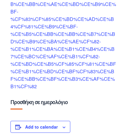
B%CE%BB%CE%AE%CE%BD%CE%B9%CE%
BF-
%CF%83%CF%85%CE%BD%CE%AD%CE%B
4%CF%81%CE%B9%CE%BF-
%CE%B5%CE%BB%CE%BB%CE%B7%CE%B
D%CE%B9%CE%BA%CE%AE%CF%82-
%CE%B1%CE%BA%CE%B1%CE%B4%CE%B
7%CE%BC%CE%AF%CE%B1%CF%82-
%CE%BD%CE%B5%CF%85%CF%81%CE%BF
%CE%B1%CE%BD%CE%BF%CF%83%CE%B
F%CE%BB%CE%BF%CE%B3%CE%AF%CE%
B1%CF%82
Προσθήκη σε ημερολόγιο
Add to calendar