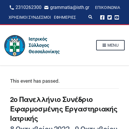
2310262300
grammatia@isth.gr
ΕΠΙΚΟΙΝΩΝΊΑ
E
ΧΡΉΣΙΜΟΙ ΣΎΝΔΕΣΜΟΙ
ΕΦΗΜΕΡΊΕΣ
x
p
a
n
d
s
MENU
e
a
r
c
h
f
o
r
This event has passed.
m
2ο Πανελλήνιο Συνέδριο
Εφαρμοσμένης Εργαστηριακής
Ιατρικής