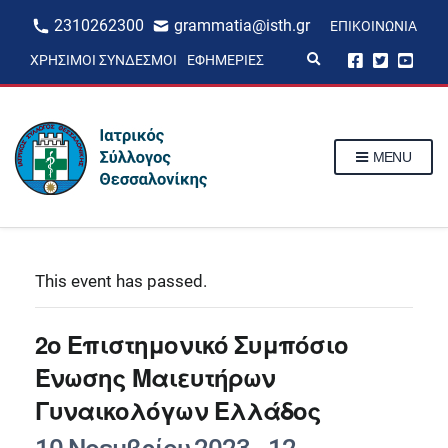
2310262300
grammatia@isth.gr
ΕΠΙΚΟΙΝΩΝΊΑ
E
ΧΡΉΣΙΜΟΙ ΣΎΝΔΕΣΜΟΙ
ΕΦΗΜΕΡΊΕΣ
x
p
a
n
d
s
MENU
e
a
r
c
h
f
o
r
This event has passed.
m
2o Επιστημονικό Συμπόσιο
Ένωσης Μαιευτήρων
Γυναικολόγων Ελλάδος