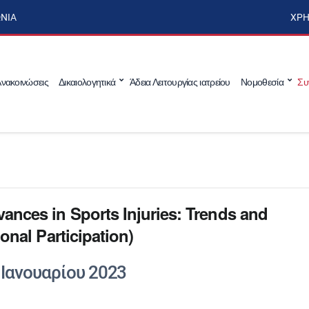
ΩΝΊΑ
ΧΡΉ
νακοινώσεις
Δικαιολογητικά
Άδεια Λειτουργίας ιατρείου
Νομοθεσία
Συ
ances in Sports Injuries: Trends and
onal Participation)
 Ιανουαρίου 2023