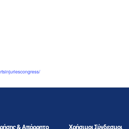
ortsinjuriescongress/
Χρήσης & Απόρρητο
Χρήσιμοι Σύνδεσμοι