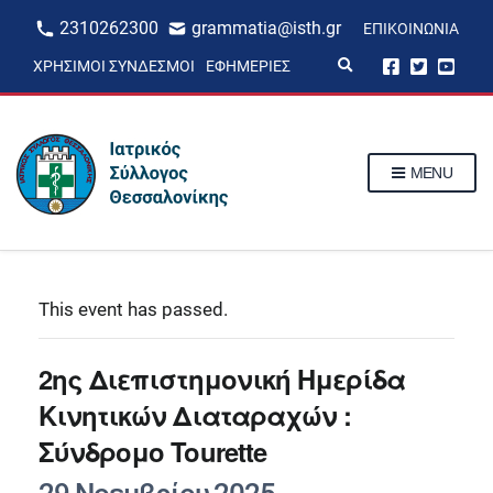
2310262300
grammatia@isth.gr
ΕΠΙΚΟΙΝΩΝΊΑ
E
ΧΡΉΣΙΜΟΙ ΣΎΝΔΕΣΜΟΙ
ΕΦΗΜΕΡΊΕΣ
x
p
a
n
d
s
MENU
e
a
r
c
h
f
o
r
This event has passed.
m
2ης Διεπιστημονική Ημερίδα
Κινητικών Διαταραχών :
Σύνδρομο Tourette