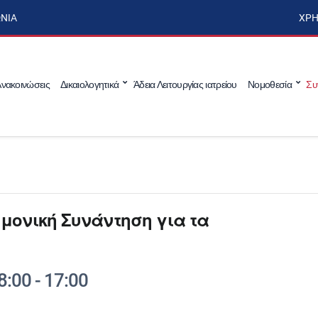
ΩΝΊΑ
ΧΡΉ
νακοινώσεις
Δικαιολογητικά
Άδεια Λειτουργίας ιατρείου
Νομοθεσία
Συ
μονική Συνάντηση για τα
8:00
-
17:00