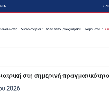
ΩΝΊΑ
ΧΡΉ
νακοινώσεις
Δικαιολογητικά
Άδεια Λειτουργίας ιατρείου
Νομοθεσία
Συ
διατρική στη σημερινή πραγματικότητ
ου 2026