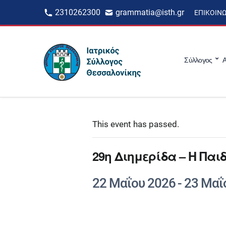
2310262300
grammatia@isth.gr
ΕΠΙΚΟΙΝ
Σύλλογος
Α
This event has passed.
29η Διημερίδα – Η Παι
22 Μαΐου 2026
-
23 Μαΐ