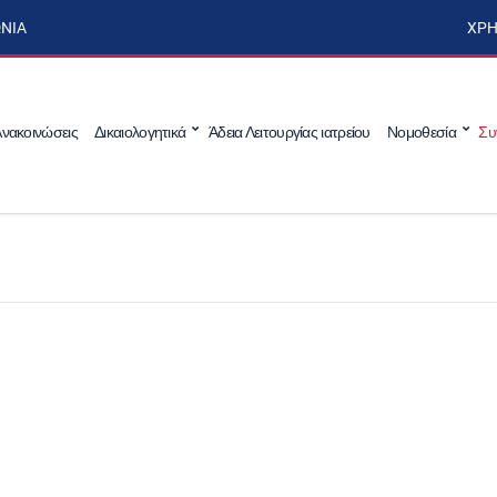
ΩΝΊΑ
ΧΡΉ
νακοινώσεις
Δικαιολογητικά
Άδεια Λειτουργίας ιατρείου
Νομοθεσία
Συ