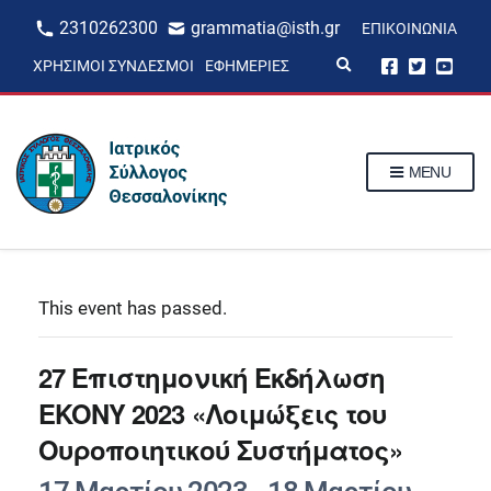
2310262300
grammatia@isth.gr
ΕΠΙΚΟΙΝΩΝΊΑ
E
ΧΡΉΣΙΜΟΙ ΣΎΝΔΕΣΜΟΙ
ΕΦΗΜΕΡΊΕΣ
x
p
a
n
d
s
MENU
e
a
r
c
h
f
o
r
This event has passed.
m
27 Επιστημονική Εκδήλωση
EKONY 2023 «Λοιμώξεις του
Ουροποιητικού Συστήματος»