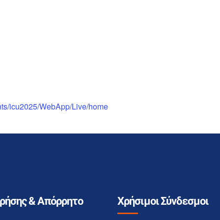
ents/icu2025/WebApp/Live/home
Χρήσης & Απόρρητο
Χρήσιμοι Σύνδεσμοι