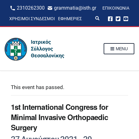
2310262300
grammatia@isth.gr
ΕΠΙΚΟΙΝΩΝΊΑ
E
ΧΡΉΣΙΜΟΙ ΣΎΝΔΕΣΜΟΙ
ΕΦΗΜΕΡΊΕΣ
x
p
a
n
d
s
MENU
e
a
r
c
h
f
o
r
This event has passed.
m
1st International Congress for
Minimal Invasive Orthopaedic
Surgery