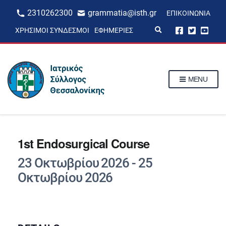
2310262300
grammatia@isth.gr
ΕΠΙΚΟΙΝΩΝΊΑ
E
ΧΡΉΣΙΜΟΙ ΣΎΝΔΕΣΜΟΙ
ΕΦΗΜΕΡΊΕΣ
x
p
a
n
d
s
MENU
e
a
r
c
h
f
o
r
1st Endosurgical Course
m
23 Οκτωβρίου 2026
-
25
Οκτωβρίου 2026