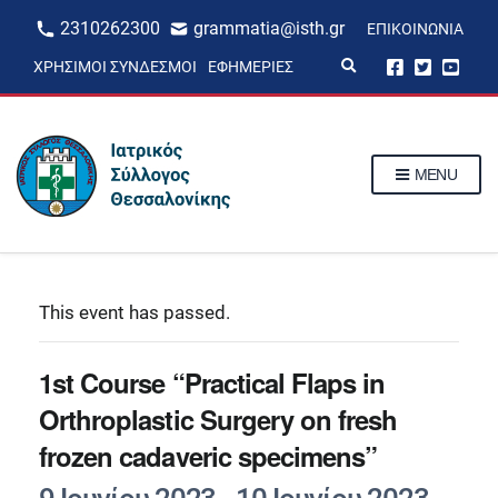
2310262300
grammatia@isth.gr
ΕΠΙΚΟΙΝΩΝΊΑ
E
ΧΡΉΣΙΜΟΙ ΣΎΝΔΕΣΜΟΙ
ΕΦΗΜΕΡΊΕΣ
x
p
a
n
d
s
MENU
e
a
r
c
h
f
o
r
This event has passed.
m
1st Course “Practical Flaps in
Orthroplastic Surgery on fresh
frozen cadaveric specimens”