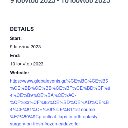
9 Ιουνίου 2023
-
10 Ιουνίου 2023
DETAILS
Start:
9 Ιουνίου 2023
End:
10 Ιουνίου 2023
Website:
https://www.globalevents.gr/%CE%BC%CE%B5
%CE%BB%CE%BB%CE%BF%CE%BD%CF%8
4%CE%B9%CE%BA%CE%AC-
%CF%83%CF%85%CE%BD%CE%AD%CE%B
4%CF%81%CE%B9%CE%B1/1st-course-
%E2%80%9Cpractical-flaps-in-orthroplasty-
surgery-on-fresh-frozen-cadaveric-