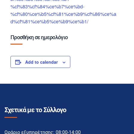
%cf%83%cf%84%ce%b7%ce%bd-
%cf%80%ce%b5%cf%81%ce%b9%cf%86%ce%a
d%cf%81%ce%b5%ce%b9%ce%b1/
Προσθήκη σε ημερολόγιο
Add to calendar
Σχετικά με το Σύλλογο
Ωράριο εξυπηρέτησης: 08:00-14:00