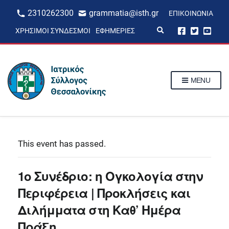
2310262300
grammatia@isth.gr
ΕΠΙΚΟΙΝΩΝΊΑ
E
ΧΡΉΣΙΜΟΙ ΣΎΝΔΕΣΜΟΙ
ΕΦΗΜΕΡΊΕΣ
x
p
a
n
d
s
MENU
e
a
r
c
h
f
o
r
This event has passed.
m
1ο Συνέδριο: η Ογκολογία στην
Περιφέρεια | Προκλήσεις και
Διλήμματα στη Καθ’ Ημέρα
Πράξη