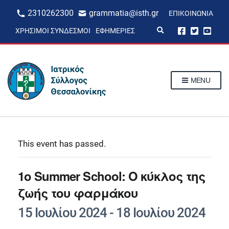
2310262300
grammatia@isth.gr
ΕΠΙΚΟΙΝΩΝΊΑ
E
ΧΡΉΣΙΜΟΙ ΣΎΝΔΕΣΜΟΙ
ΕΦΗΜΕΡΊΕΣ
x
p
a
n
d
s
MENU
e
a
r
c
h
f
o
r
This event has passed.
m
1ο Summer School: Ο κύκλος της
ζωής του φαρμάκου
15 Ιουλίου 2024
-
18 Ιουλίου 2024