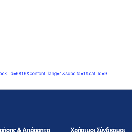
&block_id=6816&content_lang=1&subsite=1&cat_id=9
Χρήσης & Απόρρητο
Χρήσιμοι Σύνδεσμοι