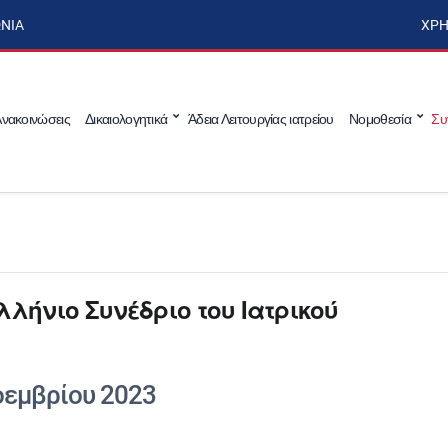
ΩΝΊΑ
ΧΡΉ
νακοινώσεις
Δικαιολογητικά
Άδεια Λειτουργίας ιατρείου
Νομοθεσία
Συ
λήνιο Συνέδριο του Ιατρικού
οεμβρίου 2023