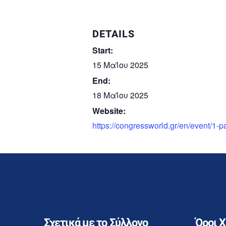
DETAILS
Start:
15 Μαΐου 2025
End:
18 Μαΐου 2025
Website:
https://congressworld.gr/en/event/1-pane
Σχετικά με το Σύλλογο
Όροι 