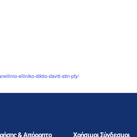
llinio-elliniko-diktio-daviti-stin-pfy/
Χρήσης & Απόρρητο
Χρήσιμοι Σύνδεσμοι