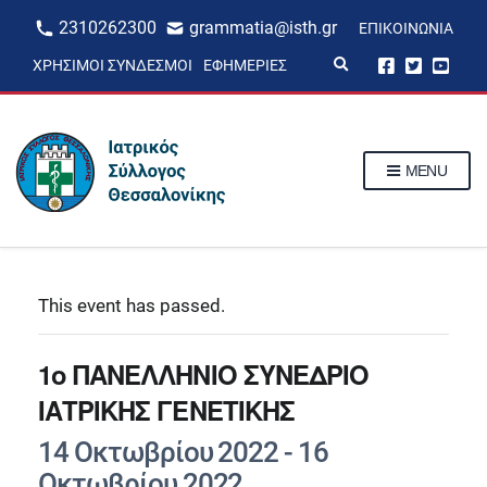
2310262300
grammatia@isth.gr
ΕΠΙΚΟΙΝΩΝΊΑ
E
ΧΡΉΣΙΜΟΙ ΣΎΝΔΕΣΜΟΙ
ΕΦΗΜΕΡΊΕΣ
x
p
a
n
d
s
MENU
e
a
r
c
h
f
o
r
This event has passed.
m
1o ΠΑΝΕΛΛΗΝΙΟ ΣΥΝΕΔΡΙΟ
ΙΑΤΡΙΚΗΣ ΓΕΝΕΤΙΚΗΣ
14 Οκτωβρίου 2022
-
16
Οκτωβρίου 2022