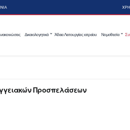
ΩΝΊΑ
ΧΡΉ
νακοινώσεις
Δικαιολογητικά
Άδεια Λειτουργίας ιατρείου
Νομοθεσία
Συ
 Αγγειακών Προσπελάσεων