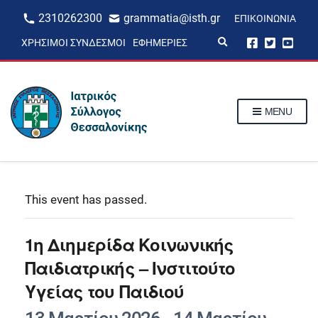
2310262300
grammatia@isth.gr
ΕΠΙΚΟΙΝΩΝΊΑ
E
ΧΡΉΣΙΜΟΙ ΣΎΝΔΕΣΜΟΙ
ΕΦΗΜΕΡΊΕΣ
x
p
a
n
d
s
MENU
e
a
r
c
h
f
o
r
This event has passed.
m
1η Διημερίδα Κοινωνικής
Παιδιατρικής – Ινστιτούτο
Υγείας του Παιδιού