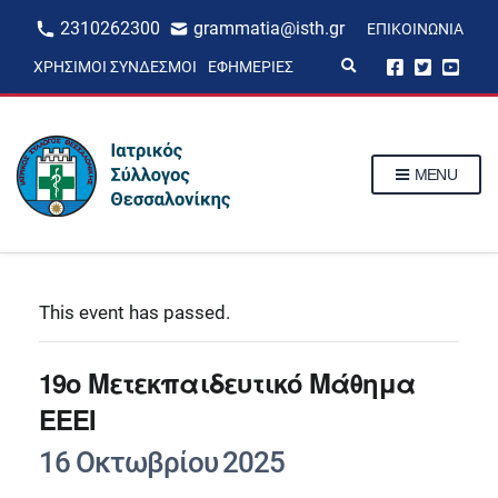
2310262300
grammatia@isth.gr
ΕΠΙΚΟΙΝΩΝΊΑ
E
ΧΡΉΣΙΜΟΙ ΣΎΝΔΕΣΜΟΙ
ΕΦΗΜΕΡΊΕΣ
x
p
a
n
d
s
MENU
e
a
r
c
h
f
o
r
This event has passed.
m
19ο Μετεκπαιδευτικό Μάθημα
ΕΕΕΙ
16 Οκτωβρίου 2025