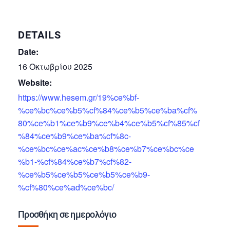
DETAILS
Date:
16 Οκτωβρίου 2025
Website:
https://www.hesem.gr/19%ce%bf-
%ce%bc%ce%b5%cf%84%ce%b5%ce%ba%cf%
80%ce%b1%ce%b9%ce%b4%ce%b5%cf%85%cf
%84%ce%b9%ce%ba%cf%8c-
%ce%bc%ce%ac%ce%b8%ce%b7%ce%bc%ce
%b1-%cf%84%ce%b7%cf%82-
%ce%b5%ce%b5%ce%b5%ce%b9-
%cf%80%ce%ad%ce%bc/
Προσθήκη σε ημερολόγιο