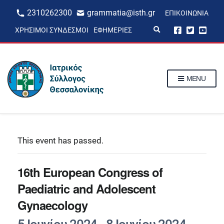
2310262300
grammatia@isth.gr
ΕΠΙΚΟΙΝΩΝΊΑ
E
ΧΡΉΣΙΜΟΙ ΣΎΝΔΕΣΜΟΙ
ΕΦΗΜΕΡΊΕΣ
x
p
a
n
d
s
MENU
e
a
r
c
h
f
o
r
This event has passed.
m
16th European Congress of
Paediatric and Adolescent
Gynaecology