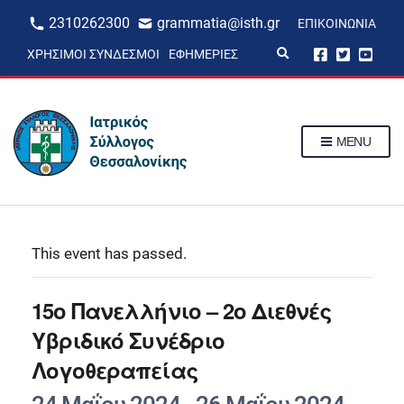
2310262300
grammatia@isth.gr
ΕΠΙΚΟΙΝΩΝΊΑ
E
ΧΡΉΣΙΜΟΙ ΣΎΝΔΕΣΜΟΙ
ΕΦΗΜΕΡΊΕΣ
x
p
a
n
d
s
MENU
e
a
r
c
h
f
o
r
This event has passed.
m
15ο Πανελλήνιο – 2ο Διεθνές
Υβριδικό Συνέδριο
Λογοθεραπείας