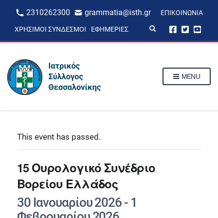
2310262300
grammatia@isth.gr
ΕΠΙΚΟΙΝΩΝΊΑ
E
ΧΡΉΣΙΜΟΙ ΣΎΝΔΕΣΜΟΙ
ΕΦΗΜΕΡΊΕΣ
x
p
a
n
d
s
MENU
e
a
r
c
h
f
o
r
This event has passed.
m
15 Ουρολογικό Συνέδριο
Βορείου Ελλάδος
30 Ιανουαρίου 2026
-
1
Φεβρουαρίου 2026