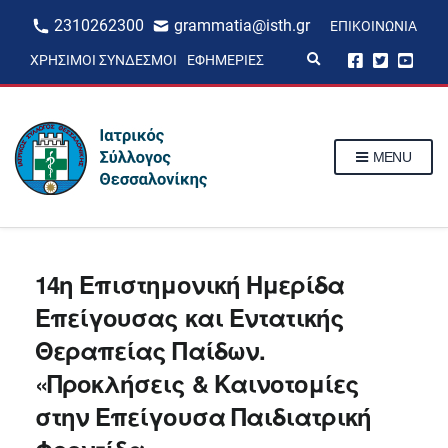
2310262300
grammatia@isth.gr
ΕΠΙΚΟΙΝΩΝΊΑ
E
ΧΡΉΣΙΜΟΙ ΣΎΝΔΕΣΜΟΙ
ΕΦΗΜΕΡΊΕΣ
x
p
a
n
d
s
MENU
e
a
r
c
h
f
o
r
14η Επιστημονική Ημερίδα
m
Επείγουσας και Εντατικής
Θεραπείας Παίδων.
«Προκλήσεις & Καινοτομίες
στην Επείγουσα Παιδιατρική