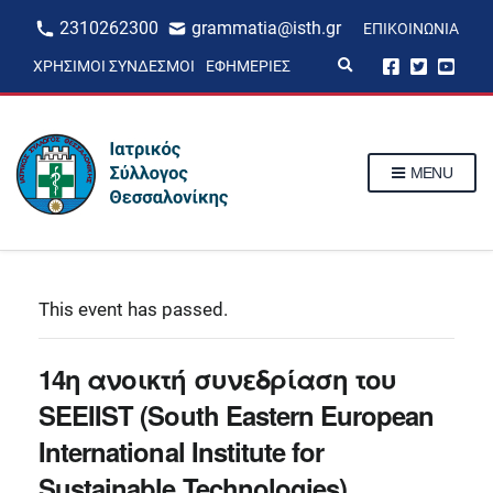
2310262300
grammatia@isth.gr
ΕΠΙΚΟΙΝΩΝΊΑ
E
ΧΡΉΣΙΜΟΙ ΣΎΝΔΕΣΜΟΙ
ΕΦΗΜΕΡΊΕΣ
x
p
a
n
d
s
MENU
e
a
r
c
h
f
o
r
This event has passed.
m
14η ανοικτή συνεδρίαση του
SEEIIST (South Eastern European
International Institute for
Sustainable Technologies)