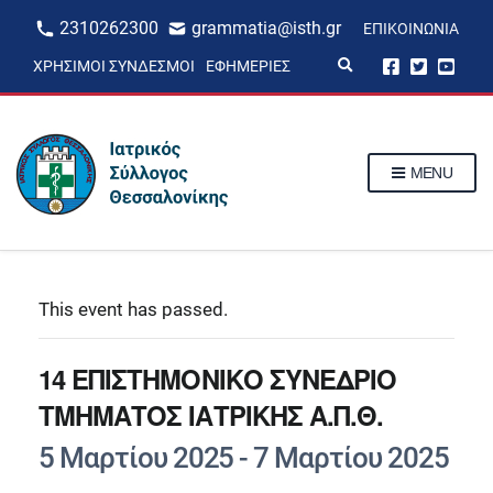
2310262300
grammatia@isth.gr
ΕΠΙΚΟΙΝΩΝΊΑ
E
ΧΡΉΣΙΜΟΙ ΣΎΝΔΕΣΜΟΙ
ΕΦΗΜΕΡΊΕΣ
x
p
a
n
d
s
MENU
e
a
r
c
h
f
o
r
This event has passed.
m
14 ΕΠΙΣΤΗΜΟΝΙΚΟ ΣΥΝΕΔΡΙΟ
ΤΜΗΜΑΤΟΣ ΙΑΤΡΙΚΗΣ Α.Π.Θ.
5 Μαρτίου 2025
-
7 Μαρτίου 2025