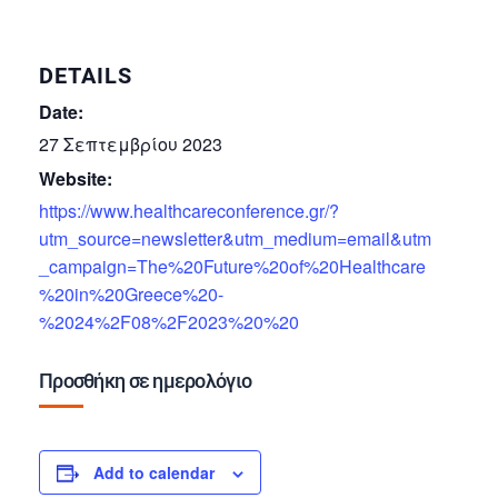
DETAILS
Date:
27 Σεπτεμβρίου 2023
Website:
https://www.healthcareconference.gr/?
utm_source=newsletter&utm_medium=email&utm
_campaign=The%20Future%20of%20Healthcare
%20in%20Greece%20-
%2024%2F08%2F2023%20%20
Προσθήκη σε ημερολόγιο
Add to calendar