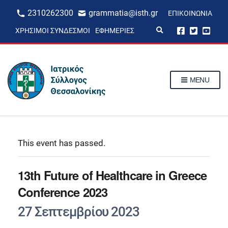
2310262300
grammatia@isth.gr
ΕΠΙΚΟΙΝΩΝΊΑ
E
ΧΡΉΣΙΜΟΙ ΣΎΝΔΕΣΜΟΙ
ΕΦΗΜΕΡΊΕΣ
x
p
a
n
d
s
MENU
e
a
r
c
h
f
o
r
This event has passed.
m
13th Future of Healthcare in Greece
Conference 2023
27 Σεπτεμβρίου 2023