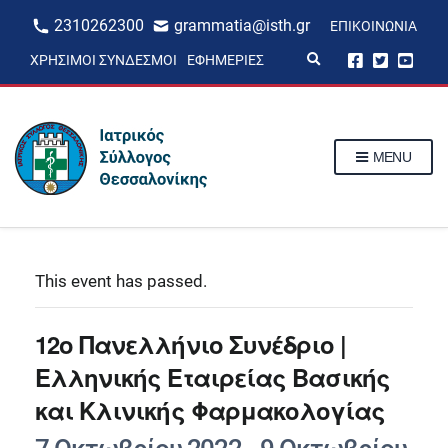
2310262300
grammatia@isth.gr
ΕΠΙΚΟΙΝΩΝΊΑ
E
ΧΡΉΣΙΜΟΙ ΣΎΝΔΕΣΜΟΙ
ΕΦΗΜΕΡΊΕΣ
x
p
a
n
d
s
MENU
e
a
r
c
h
f
o
r
This event has passed.
m
12ο Πανελλήνιο Συνέδριο |
Ελληνικής Εταιρείας Βασικής
και Κλινικής Φαρμακολογίας