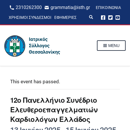
2310262300
grammatia@isth.gr
ΕΠΙΚΟΙΝΩΝΊΑ
E
ΧΡΉΣΙΜΟΙ ΣΎΝΔΕΣΜΟΙ
ΕΦΗΜΕΡΊΕΣ
x
p
a
n
d
s
MENU
e
a
r
c
h
f
o
r
This event has passed.
m
12ο Πανελλήνιο Συνέδριο
Ελευθεροεπαγγελματιών
Καρδιολόγων Ελλάδος