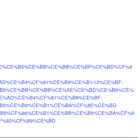
r/%CE%BC%CE%B5%CE%BB%CE%BB%CE%BF%CE%BD%CF%8
D%CE%B4%CF%81%CE%B9%CE%B1/12%CE%BF-
%B5%CE%BB%CE%BB%CE%AE%CE%BD%CE%B9%CE%
E%AD%CE%B4%CF%81%CE%B9%CE%BF-
B5%CE%B9%CE%B1%CE%BA%CF%8E%CE%BD-
B5%CF%86%CE%B1%CE%BB%CE%B9%CE%BA%CF%8
F%83%CF%89%CE%BD