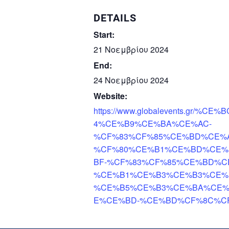
DETAILS
Start:
21 Νοεμβρίου 2024
End:
24 Νοεμβρίου 2024
Website:
https://www.globalevents.g
4%CE%B9%CE%BA%CE%AC-
%CF%83%CF%85%CE%BD%CE%A
%CF%80%CE%B1%CE%BD%CE
BF-%CF%83%CF%85%CE%BD%C
%CE%B1%CE%B3%CE%B3%CE%
%CE%B5%CE%B3%CE%BA%CE%
E%CE%BD-%CE%BD%CF%8C%C