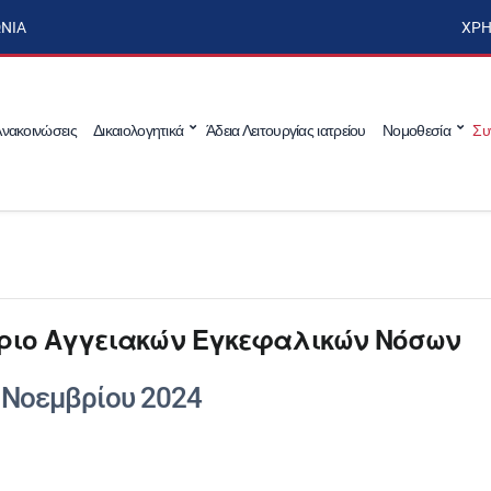
ΩΝΊΑ
ΧΡΉ
νακοινώσεις
Δικαιολογητικά
Άδεια Λειτουργίας ιατρείου
Νομοθεσία
Συ
δριο Αγγειακών Εγκεφαλικών Νόσων
 Νοεμβρίου 2024