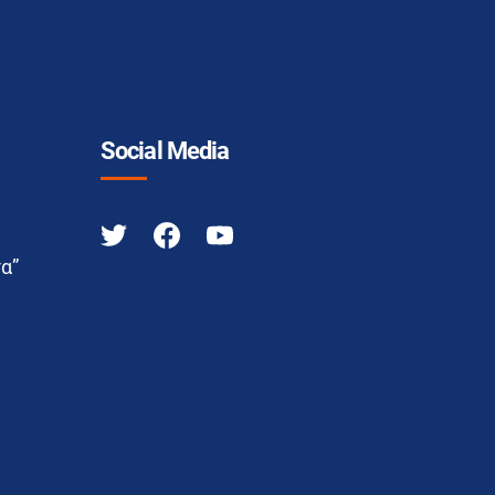
Social Media
α”