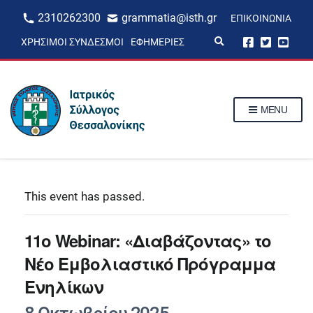
2310262300
grammatia@isth.gr
ΕΠΙΚΟΙΝΩΝΊΑ
E
ΧΡΉΣΙΜΟΙ ΣΎΝΔΕΣΜΟΙ
ΕΦΗΜΕΡΊΕΣ
x
p
a
n
d
s
MENU
e
a
r
c
h
f
o
r
This event has passed.
m
11ο Webinar: «Διαβάζοντας» το
Νέο Εμβολιαστικό Πρόγραμμα
Ενηλίκων