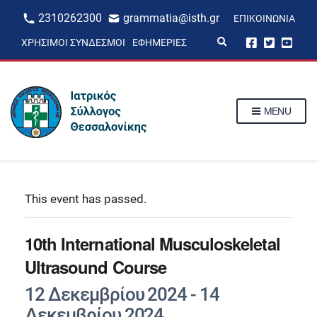
2310262300
grammatia@isth.gr
ΕΠΙΚΟΙΝΩΝΊΑ
E
ΧΡΉΣΙΜΟΙ ΣΎΝΔΕΣΜΟΙ
ΕΦΗΜΕΡΊΕΣ
x
p
a
n
d
s
MENU
e
a
r
c
h
f
o
r
This event has passed.
m
10th International Musculoskeletal
Ultrasound Course
12 Δεκεμβρίου 2024
-
14
Δεκεμβρίου 2024