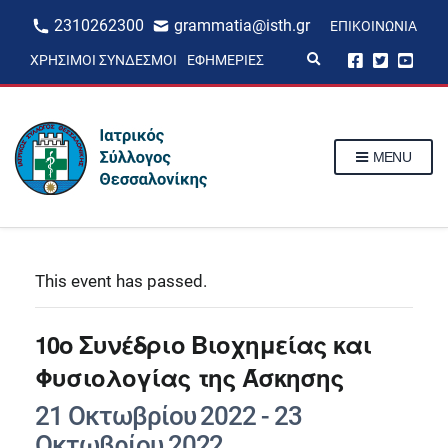
2310262300
grammatia@isth.gr
ΕΠΙΚΟΙΝΩΝΊΑ
E
ΧΡΉΣΙΜΟΙ ΣΎΝΔΕΣΜΟΙ
ΕΦΗΜΕΡΊΕΣ
x
p
a
n
d
s
MENU
e
a
r
c
h
f
o
r
This event has passed.
m
10o Συνέδριο Βιοχημείας και
Φυσιολογίας της Άσκησης
21 Οκτωβρίου 2022
-
23
Οκτωβρίου 2022