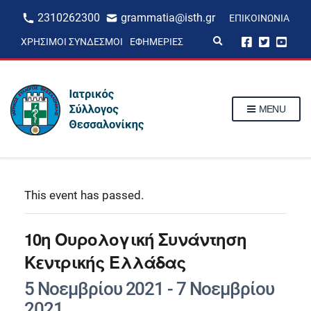
2310262300
grammatia@isth.gr
ΕΠΙΚΟΙΝΩΝΊΑ
E
ΧΡΉΣΙΜΟΙ ΣΎΝΔΕΣΜΟΙ
ΕΦΗΜΕΡΊΕΣ
x
p
a
n
d
s
MENU
e
a
r
c
h
f
o
r
This event has passed.
m
10η Ουρολογική Συνάντηση
Κεντρικής Ελλάδας
5 Νοεμβρίου 2021
-
7 Νοεμβρίου
2021