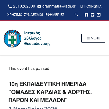
2310262300
grammatia@isth.gr
ΕΠΙΚΟΙΝΩΝΊΑ
E
ΧΡΉΣΙΜΟΙ ΣΎΝΔΕΣΜΟΙ
ΕΦΗΜΕΡΊΕΣ
x
p
a
n
d
s
MENU
e
a
r
c
h
f
o
r
This event has passed.
m
10η ΕΚΠΑΙΔΕΥΤΙΚΗ ΗΜΕΡΙΔΑ
“ΟΜΑΔΕΣ ΚΑΡΔΙΑΣ & ΑΟΡΤΗΣ.
ΠΑΡΟΝ ΚΑΙ ΜΕΛΛΟΝ”