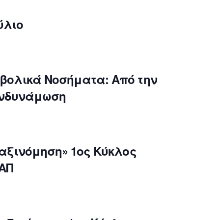
ύλιο
βολικά Νοσήματα: Από την
Ενδυνάμωση
ταξινόμηση» 1ος Κύκλος
ΑΠ