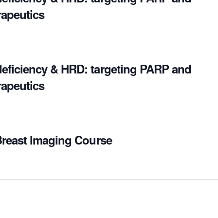
rapeutics
eficiency & HRD: targeting PARP and
rapeutics
Breast Imaging Course