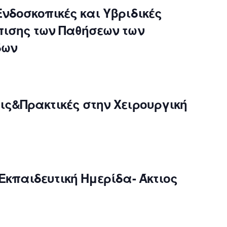
Ενδοσκοπικές και Υβριδικές
πισης των Παθήσεων των
δων
ις&Πρακτικές στην Χειρουργική
Εκπαιδευτική Ημερίδα- Άκτιος