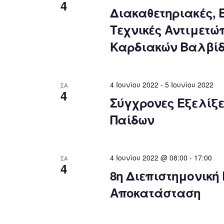
a
4
Διακαθετηριακές, 
t
e
.
Τεχνικές Αντιμετώ
Καρδιακών Βαλβί
4 Ιουνίου 2022
-
5 Ιουνίου 2022
ΣΑ
4
Σύγχρονες Εξελίξε
Παίδων
4 Ιουνίου 2022 @ 08:00
-
17:00
ΣΑ
4
8η Διεπιστημονική 
Αποκατάσταση