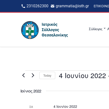
2310262300
grammatia@isth.gr
ΕΠΙΚΟΙΝ
Σύλλογος
Α
Events
4 Ιουνίου 2022
 
Today
S
e
l
Ιούνιος 2022
e
c
t
d
4 Ιουνίου 2022
ΣΑ