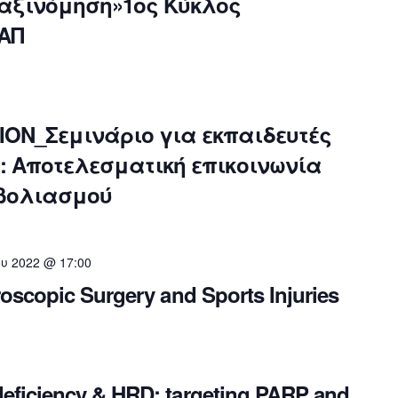
ταξινόμηση»1ος Κύκλος
ΑΠ
ON_Σεμινάριο για εκπαιδευτές
: Aποτελεσματική επικοινωνία
μβολιασμού
ου 2022 @ 17:00
roscopic Surgery and Sports Injuries
eficiency & HRD: targeting PARP and