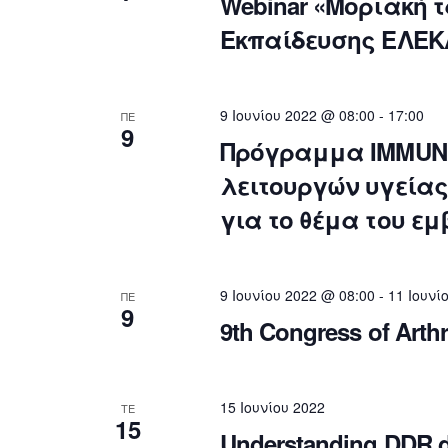
Webinar «Μοριακή 
Εκπαίδευσης ΕΛΕΚ
9 Ιουνίου 2022 @ 08:00
-
17:00
ΠΕ
9
Πρόγραμμα IMMUNI
λειτουργών υγείας
για το θέμα του ε
9 Ιουνίου 2022 @ 08:00
-
11 Ιουνί
ΠΕ
9
9th Congress of Arth
15 Ιουνίου 2022
ΤΕ
15
Understanding DDR d