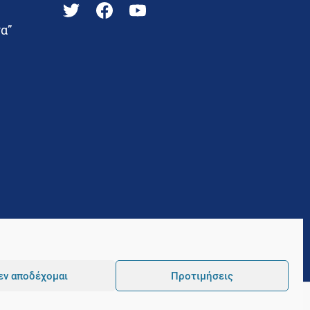
α”
εν αποδέχομαι
Προτιμήσεις
Pointer
Development and Hosting by