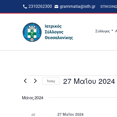
2310262300
grammatia@isth.gr
ΕΠΙΚΟΙΝ
Σύλλογος
Α
Events
27 Μαΐου 2024
Today
S
e
l
Μάιος 2024
e
c
t
d
27 Μαΐου 2024
ΔΕ