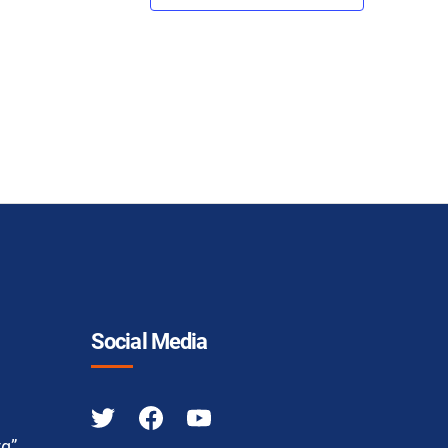
Social Media
α”